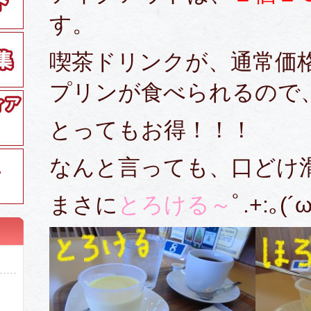
す。
喫茶ドリンクが、通常価
プリンが食べられるので
とってもお得！！！
なんと言っても、口どけ
まさに
とろける～
ﾟ.+:｡(´