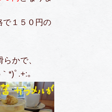
格で１５０円の
、
滑らかで、
ω｀*)ﾟ.+:｡