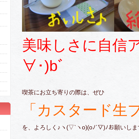
美味しさに自信ア
∀･)bﾞ
喫茶にお立ち寄りの際は、ぜひ
「カスタード生
を、よろしく♪ヽ(▽`ヽo)(oﾉ´▽)ﾉお願いしま