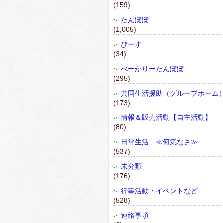
(159)
たんぽぽ
(1,005)
ぴーす
(34)
べーかりーたんぽぽ
(295)
共同生活援助（グループホーム
(173)
情報＆販売活動【自主活動】
(80)
日常生活 ≪何気なさ≫
(537)
未分類
(176)
行事活動・イベントなど
(528)
連絡事項