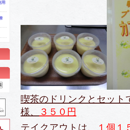
利用
療
喫茶のドリンクとセット
様、
３５０円
テイクアウトは、
１個１