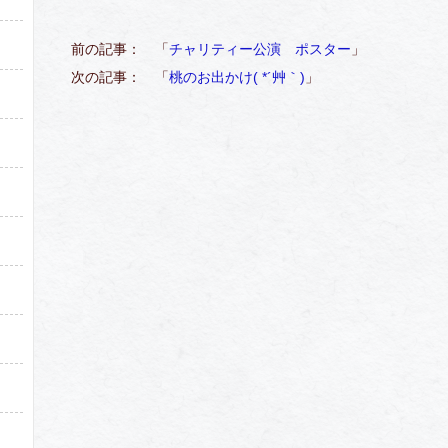
前の記事： 「
チャリティー公演 ポスター
」
次の記事： 「
桃のお出かけ( *´艸｀)
」
）