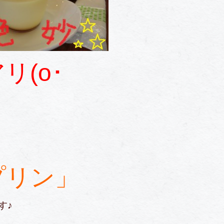
リ(o･
プリン」
す♪