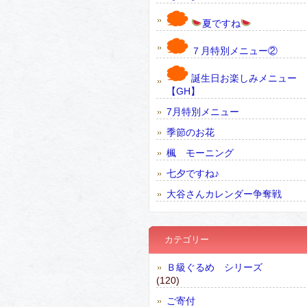
夏ですね
７月特別メニュー②
誕生日お楽しみメニュー
【GH】
7月特別メニュー
季節のお花
楓 モーニング
七夕ですね♪
大谷さんカレンダー争奪戦
カテゴリー
Ｂ級ぐるめ シリーズ
(120)
ご寄付