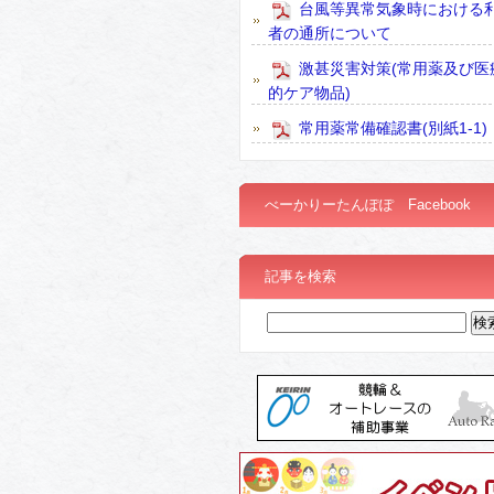
台風等異常気象時における
者の通所について
激甚災害対策(常用薬及び医
的ケア物品)
常用薬常備確認書(別紙1-1)
べーかりーたんぽぽ Facebook
記事を検索