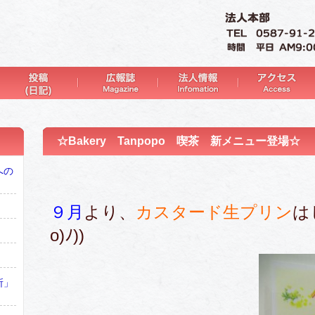
☆Bakery Tanpopo 喫茶 新メニュー登場☆
への
９月
より、
カスタード生プリン
は
o)ﾉ))
所」