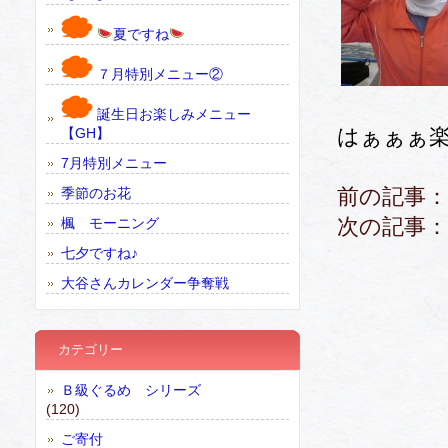
夏ですね
７月特別メニュー②
誕生日お楽しみメニュー
はぁぁぁ楽
【GH】
7月特別メニュー
前の記事：
季節のお花
次の記事：
楓 モーニング
七夕ですね♪
大谷さんカレンダー争奪戦
カテゴリー
Ｂ級ぐるめ シリーズ
(120)
ご寄付