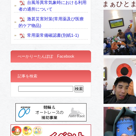
台風等異常気象時における利用
まぁひとま
者の通所について
激甚災害対策(常用薬及び医療
的ケア物品)
常用薬常備確認書(別紙1-1)
べーかりーたんぽぽ Facebook
記事を検索