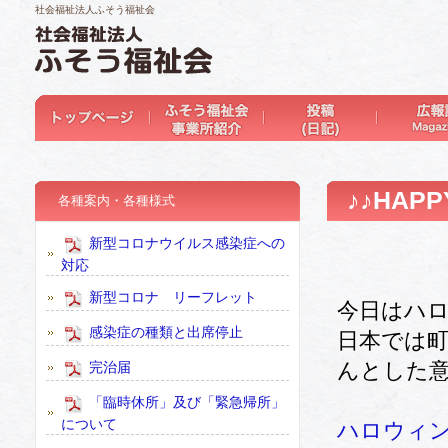
社会福祉法人ふそう福祉会
♪♪HAPP
各種案内・各種様式
新型コロナウイルス感染症への
対応
新型コロナ リーフレット
今日はハ
感染症の種類と出席停止
日本では
んとした
完治届
「臨時休所」及び「緊急帰所」
について
ハロウィ