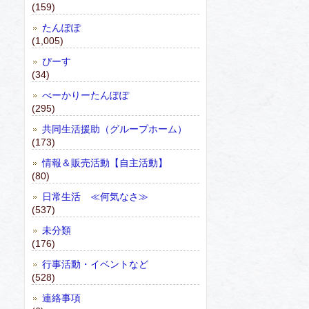
(159)
たんぽぽ
(1,005)
ぴーす
(34)
べーかりーたんぽぽ
(295)
共同生活援助（グループホーム）
(173)
情報＆販売活動【自主活動】
(80)
日常生活 ≪何気なさ≫
(537)
未分類
(176)
行事活動・イベントなど
(528)
連絡事項