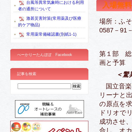
台風等異常気象時における利用
入場無
者の通所について
激甚災害対策(常用薬及び医療
場所：
的ケア物品)
0587－91－
常用薬常備確認書(別紙1-1)
第１部 総
べーかりーたんぽぽ Facebook
画と予算
＜驚
記事を検索
国立音楽
リーナと
の原点を求
ドリオで
成功させ
合し、オ