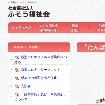
社会福祉法人ふそう福祉会
『たんぽ
各種案内・各種様式
新型コロナウイルス感染症への
対応
新型コロナ リーフレット
感染症の種類と出席停止
完治届
「臨時休所」及び「緊急帰所」
について
日