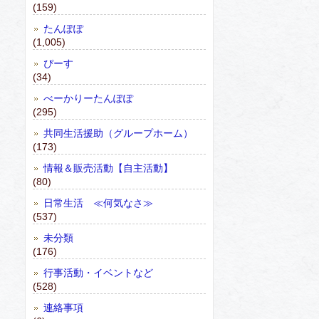
(159)
たんぽぽ
(1,005)
ぴーす
(34)
べーかりーたんぽぽ
(295)
共同生活援助（グループホーム）
(173)
情報＆販売活動【自主活動】
(80)
日常生活 ≪何気なさ≫
(537)
未分類
(176)
行事活動・イベントなど
(528)
連絡事項