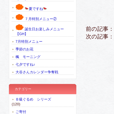
夏ですね
７月特別メニュー②
前の記事：
誕生日お楽しみメニュー
【GH】
次の記事：
7月特別メニュー
季節のお花
楓 モーニング
七夕ですね♪
大谷さんカレンダー争奪戦
カテゴリー
Ｂ級ぐるめ シリーズ
(120)
ご寄付