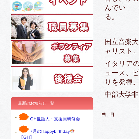
んでい
国立音楽
ャリスト
イタリア
ュース、
りを発揮
中部大学非
最新のお知らせ一覧
曲 目
GH世話人・支援員研修会
7月のHappybirthday
【GH】