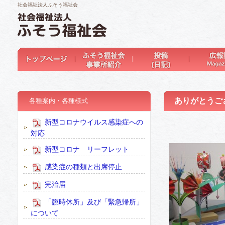
社会福祉法人ふそう福祉会
ありがとうござ
各種案内・各種様式
新型コロナウイルス感染症への
対応
新型コロナ リーフレット
感染症の種類と出席停止
完治届
「臨時休所」及び「緊急帰所」
について