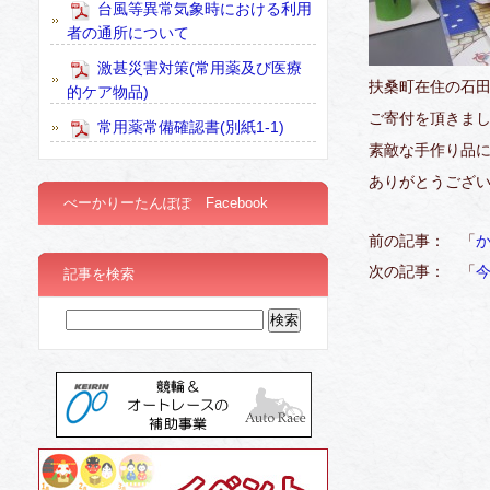
台風等異常気象時における利用
者の通所について
激甚災害対策(常用薬及び医療
扶桑町在住の石
的ケア物品)
ご寄付を頂きま
常用薬常備確認書(別紙1-1)
素敵な手作り品
ありがとうござ
べーかりーたんぽぽ Facebook
前の記事： 「
次の記事： 「
今
記事を検索