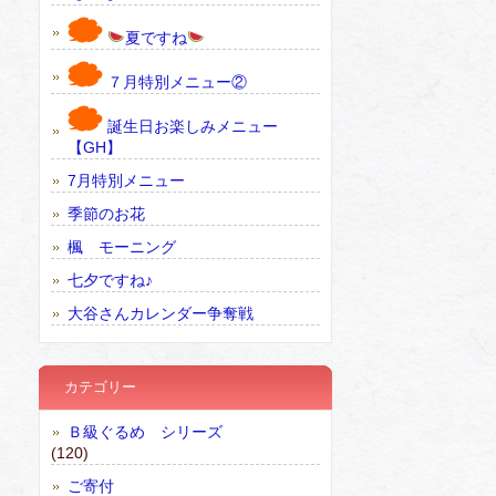
夏ですね
７月特別メニュー②
誕生日お楽しみメニュー
【GH】
7月特別メニュー
季節のお花
楓 モーニング
七夕ですね♪
大谷さんカレンダー争奪戦
カテゴリー
Ｂ級ぐるめ シリーズ
(120)
ご寄付