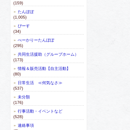
(159)
たんぽぽ
(1,005)
ぴーす
(34)
べーかりーたんぽぽ
(295)
共同生活援助（グループホーム）
(173)
情報＆販売活動【自主活動】
(80)
日常生活 ≪何気なさ≫
(537)
未分類
(176)
行事活動・イベントなど
(528)
連絡事項