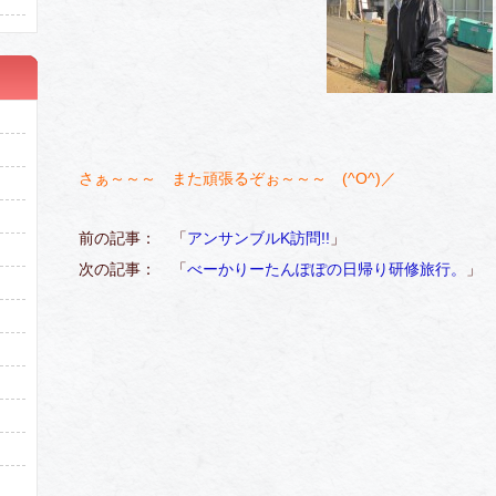
さぁ～～～ また頑張るぞぉ～～～ (^O^)／
前の記事： 「
アンサンブルK訪問!!
」
次の記事： 「
べーかりーたんぽぽの日帰り研修旅行。
」