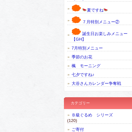
夏ですね
７月特別メニュー②
誕生日お楽しみメニュー
【GH】
7月特別メニュー
季節のお花
楓 モーニング
七夕ですね♪
大谷さんカレンダー争奪戦
カテゴリー
Ｂ級ぐるめ シリーズ
(120)
ご寄付