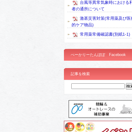
台風等異常気象時における
者の通所について
激甚災害対策(常用薬及び医
的ケア物品)
常用薬常備確認書(別紙1-1)
べーかりーたんぽぽ Facebook
記事を検索