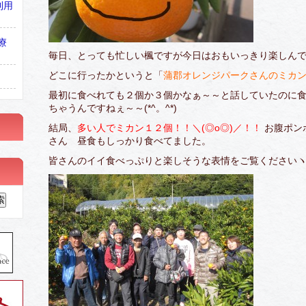
利用
療
毎日、とっても忙しい楓ですが今日はおもいっきり楽しん
どこに行ったかというと「
蒲郡オレンジパークさんのミカ
最初に食べれても２個か３個かなぁ～～と話していたのに
ちゃうんですねぇ～～(*^。^*)
結局、
多い人でミカン１２個！！＼(◎o◎)／！！
お腹ポン
さん 昼食もしっかり食べてました。
皆さんのイイ食べっぷりと楽しそうな表情をご覧くださいヽ(