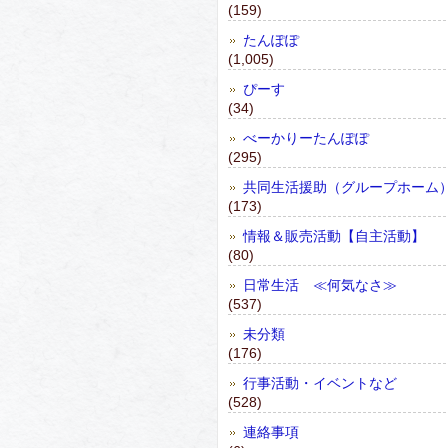
(159)
たんぽぽ
(1,005)
ぴーす
(34)
べーかりーたんぽぽ
(295)
共同生活援助（グループホーム
(173)
情報＆販売活動【自主活動】
(80)
日常生活 ≪何気なさ≫
(537)
未分類
(176)
行事活動・イベントなど
(528)
連絡事項