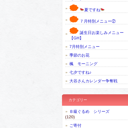
夏ですね
７月特別メニュー②
誕生日お楽しみメニュー
【GH】
7月特別メニュー
季節のお花
楓 モーニング
七夕ですね♪
大谷さんカレンダー争奪戦
カテゴリー
Ｂ級ぐるめ シリーズ
(120)
ご寄付