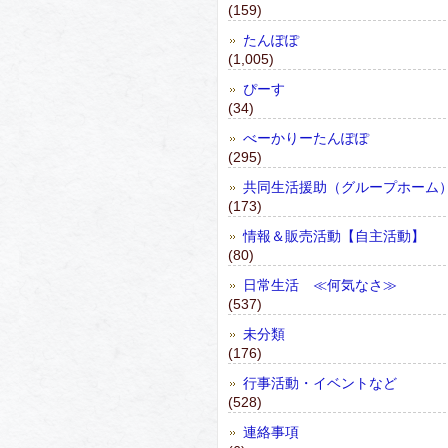
(159)
たんぽぽ
(1,005)
ぴーす
(34)
べーかりーたんぽぽ
(295)
共同生活援助（グループホーム
(173)
情報＆販売活動【自主活動】
(80)
日常生活 ≪何気なさ≫
(537)
未分類
(176)
行事活動・イベントなど
(528)
連絡事項