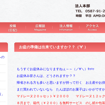
お盆の準備は出来ていますか？？（‘∀‘ ）
への
もうすぐお盆休みになりますねぇ～～（／∀＼）ｷｬﾊｯ
お盆休み皆さんは、どうされますか？？
帰省される方も多いと思いますが持って行く お土産やお
まだ買われていないなら たんぽぽのお菓子はいかがです
所」
マドレーヌ２０ヶセット￥２０００ マドレーヌ１２ヶク
８月まで、箱代（￥２００）を無料サービス のし紙や包