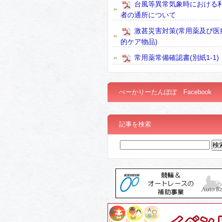
台風等異常気象時における
者の通所について
激甚災害対策(常用薬及び医
的ケア物品)
常用薬常備確認書(別紙1-1)
べーかりーたんぽぽ Facebook
記事を検索