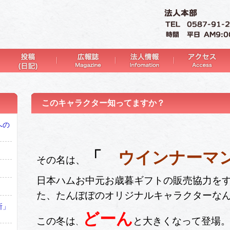
このキャラクター知ってますか？
への
「
ウインナー
その名は、
日本ハムお中元お歳暮ギフトの販売協力をす
た、たんぽぽのオリジナルキャラクターな
所」
どーん
この冬は
と
大きくなって登場
、