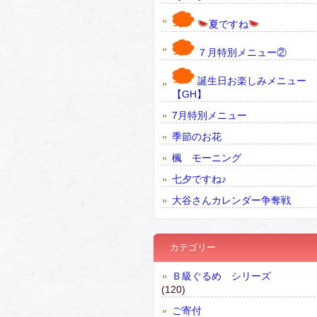
夏ですね
７月特別メニュー②
誕生日お楽しみメニュー
【GH】
7月特別メニュー
季節のお花
楓 モーニング
七夕ですね♪
大谷さんカレンダー争奪戦
カテゴリー
Ｂ級ぐるめ シリーズ
(120)
ご寄付