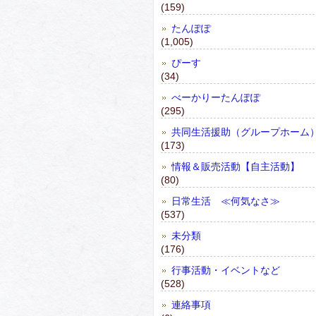
(159)
たんぽぽ
(1,005)
ぴーす
(34)
べーかりーたんぽぽ
(295)
共同生活援助（グループホーム
(173)
情報＆販売活動【自主活動】
(80)
日常生活 ≪何気なさ≫
(537)
未分類
(176)
行事活動・イベントなど
(528)
連絡事項