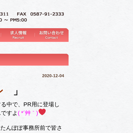
2020-12-04
マン
」
る中で、PR用に登場し
んですよ
( *´艸｀)
。たんぽぽ事務所前で皆さ