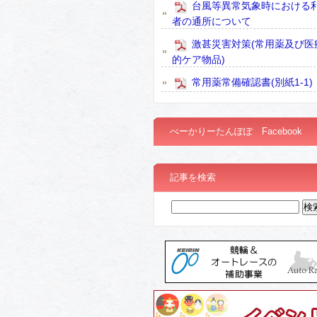
台風等異常気象時における
者の通所について
激甚災害対策(常用薬及び医
的ケア物品)
常用薬常備確認書(別紙1-1)
べーかりーたんぽぽ Facebook
記事を検索