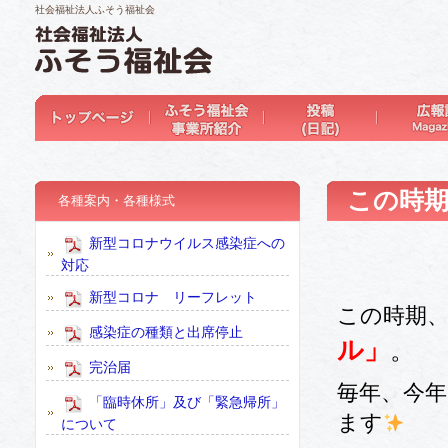
社会福祉法人ふそう福祉会
この時期
各種案内・各種様式
新型コロナウイルス感染症への
対応
新型コロナ リーフレット
この時期、
感染症の種類と出席停止
ル」
。
完治届
毎年、今
「臨時休所」及び「緊急帰所」
ます
について