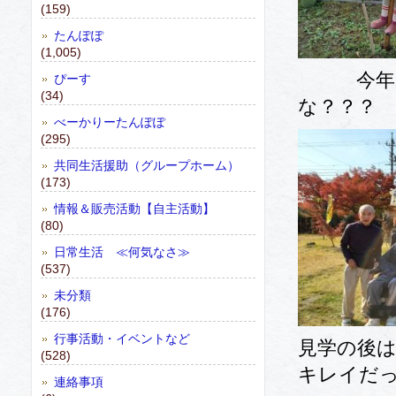
(159)
たんぽぽ
(1,005)
今年は、
ぴーす
(34)
な？？？
べーかりーたんぽぽ
(295)
共同生活援助（グループホーム）
(173)
情報＆販売活動【自主活動】
(80)
日常生活 ≪何気なさ≫
(537)
未分類
(176)
行事活動・イベントなど
見学の後
(528)
キレイだ
連絡事項