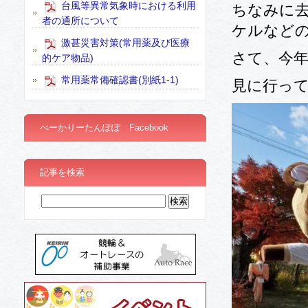
台風等異常気象時における利用
ちなみに
者の通所について
ケルなど
激甚災害対策(常用薬及び医療
さて、今
的ケア物品)
常用薬常備確認書(別紙1-1)
見に行っ
べーかりーたんぽぽ Facebook
記事を検索