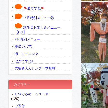
夏ですね
７月特別メニュー②
誕生日お楽しみメニュー
【GH】
7月特別メニュー
季節のお花
楓 モーニング
七夕ですね♪
大谷さんカレンダー争奪戦
カテゴリー
Ｂ級ぐるめ シリーズ
(120)
ご寄付