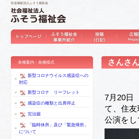
社会福祉法人ふそう福祉会
さんさ
各種案内・各種様式
新型コロナウイルス感染症への
対応
新型コロナ リーフレット
7月20
感染症の種類と出席停止
て、住友
完治届
公演をし
「臨時休所」及び「緊急帰所」
について