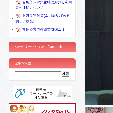
台風等異常気象時における利用
者の通所について
激甚災害対策(常用薬及び医療
的ケア物品)
常用薬常備確認書(別紙1-1)
べーかりーたんぽぽ Facebook
記事を検索