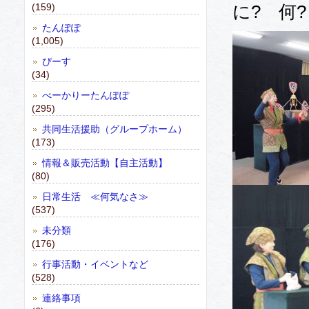
(159)
に? 何
たんぽぽ
(1,005)
ぴーす
(34)
べーかりーたんぽぽ
(295)
共同生活援助（グループホーム）
(173)
情報＆販売活動【自主活動】
(80)
日常生活 ≪何気なさ≫
(537)
未分類
(176)
行事活動・イベントなど
(528)
連絡事項