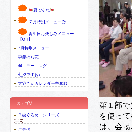
夏ですね
７月特別メニュー②
誕生日お楽しみメニュー
【GH】
7月特別メニュー
季節のお花
楓 モーニング
七夕ですね♪
大谷さんカレンダー争奪戦
カテゴリー
第１部で
を使って
Ｂ級ぐるめ シリーズ
(120)
は、会場
ご寄付