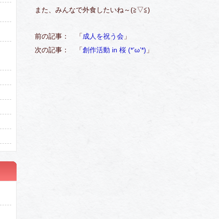
また、みんなで外食したいね～(≧▽≦)
前の記事： 「
成人を祝う会
」
次の記事： 「
創作活動 in 桜 (*’ω’*)
」