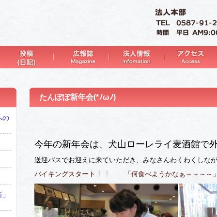
たんぽぽ新年会(*ﾉωﾉ)
への
今年の新年会は、犬山ローレライ麦酒館で
送迎バスでお迎えに来ていただき、みなさんわくわくしな
バイキングスタート
「何食べようかなぁ～～～～
所」