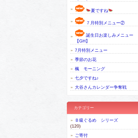
夏ですね
７月特別メニュー②
誕生日お楽しみメニュー
【GH】
7月特別メニュー
季節のお花
楓 モーニング
七夕ですね♪
大谷さんカレンダー争奪戦
カテゴリー
Ｂ級ぐるめ シリーズ
(120)
ご寄付