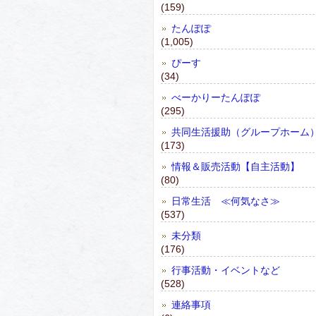
(159)
たんぽぽ
(1,005)
ぴーす
(34)
べーかりーたんぽぽ
(295)
共同生活援助（グループホーム
(173)
情報＆販売活動【自主活動】
(80)
日常生活 ≪何気なさ≫
(537)
未分類
(176)
行事活動・イベントなど
(528)
連絡事項