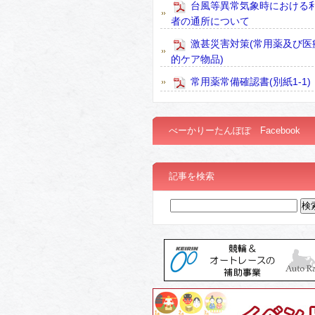
台風等異常気象時における
者の通所について
激甚災害対策(常用薬及び医
的ケア物品)
常用薬常備確認書(別紙1-1)
べーかりーたんぽぽ Facebook
記事を検索