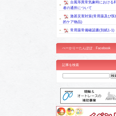
台風等異常気象時における
者の通所について
激甚災害対策(常用薬及び医
的ケア物品)
常用薬常備確認書(別紙1-1)
べーかりーたんぽぽ Facebook
記事を検索