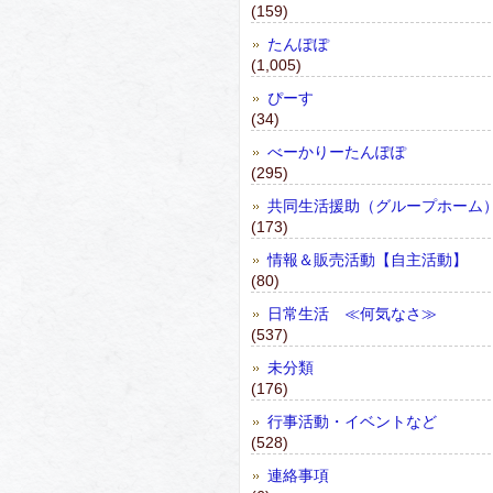
(159)
たんぽぽ
(1,005)
ぴーす
(34)
べーかりーたんぽぽ
(295)
共同生活援助（グループホーム
(173)
情報＆販売活動【自主活動】
(80)
日常生活 ≪何気なさ≫
(537)
未分類
(176)
行事活動・イベントなど
(528)
連絡事項