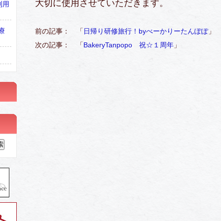
大切に使用させていただきます。
利用
療
前の記事： 「
日帰り研修旅行！byべーかりーたんぽぽ
」
次の記事： 「
BakeryTanpopo 祝☆１周年
」