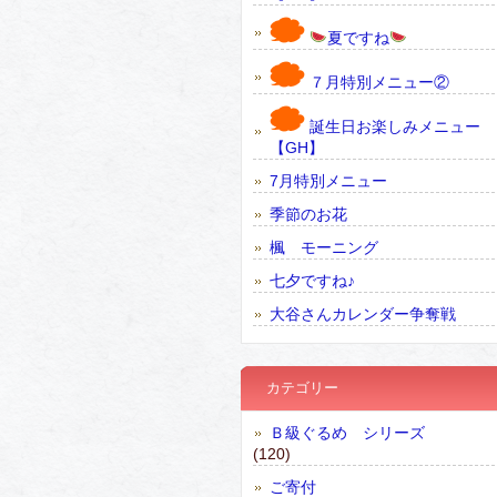
夏ですね
７月特別メニュー②
誕生日お楽しみメニュー
【GH】
7月特別メニュー
季節のお花
楓 モーニング
七夕ですね♪
大谷さんカレンダー争奪戦
カテゴリー
Ｂ級ぐるめ シリーズ
(120)
ご寄付