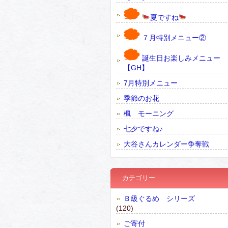
夏ですね
７月特別メニュー②
誕生日お楽しみメニュー
【GH】
7月特別メニュー
季節のお花
楓 モーニング
七夕ですね♪
大谷さんカレンダー争奪戦
カテゴリー
Ｂ級ぐるめ シリーズ
(120)
ご寄付