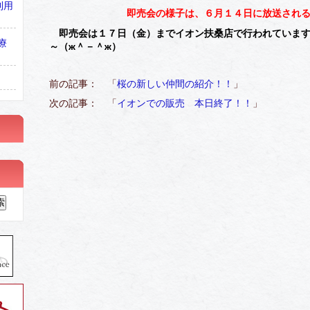
利用
即売会の様子は、６月１４日に放送されるそ
即売会は１７日（金）までイオン扶桑店で行われていま
療
～（ж＾－＾ж）
前の記事： 「
桜の新しい仲間の紹介！！
」
次の記事： 「
イオンでの販売 本日終了！！
」