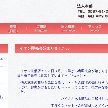
イオン即売会始まりました♪♪
への
イオン扶桑店で１３日（月）～障がい者即売会が始まり
日当番で販売に参加していますｖ（＾д＾）ｖ
他の施設の商品も気になるし・・・たんぽぽの売れ行き
っぱい。お出かけもしたいし～～～ってことで、桜のみなさ
した。
所」
たくさんある商品に目移りしちゃ
丁度ＣＣネットさんが取材にきてくださっ