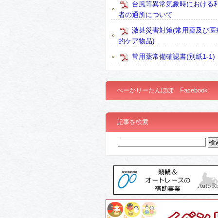
台風等異常気象時における
者の通所について
激甚災害対策(常用薬及び医
的ケア物品)
常用薬常備確認書(別紙1-1)
べーかりーたんぽぽ Facebook
記事を検索