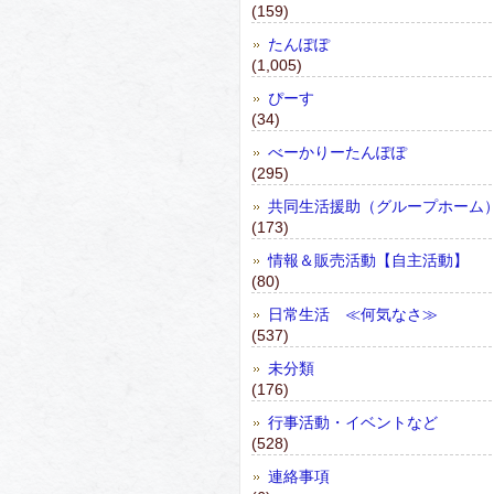
(159)
たんぽぽ
(1,005)
ぴーす
(34)
べーかりーたんぽぽ
(295)
共同生活援助（グループホーム
(173)
情報＆販売活動【自主活動】
(80)
日常生活 ≪何気なさ≫
(537)
未分類
(176)
行事活動・イベントなど
(528)
連絡事項