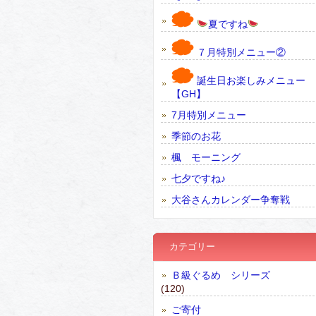
夏ですね
７月特別メニュー②
誕生日お楽しみメニュー
【GH】
7月特別メニュー
季節のお花
楓 モーニング
七夕ですね♪
大谷さんカレンダー争奪戦
カテゴリー
Ｂ級ぐるめ シリーズ
(120)
ご寄付