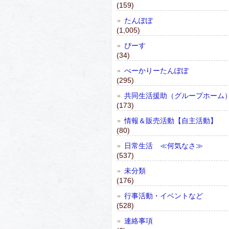
(159)
たんぽぽ
(1,005)
ぴーす
(34)
べーかりーたんぽぽ
(295)
共同生活援助（グループホーム
(173)
情報＆販売活動【自主活動】
(80)
日常生活 ≪何気なさ≫
(537)
未分類
(176)
行事活動・イベントなど
(528)
連絡事項