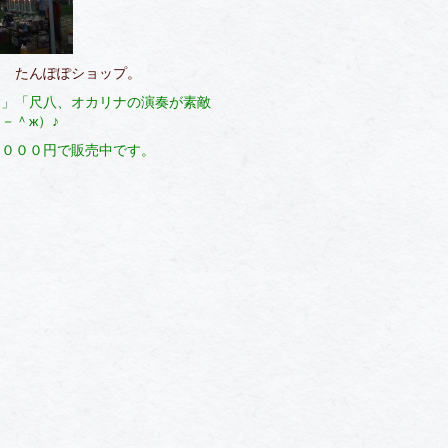
たんぽぽショップ。
た」「尺八、オカリナの演奏が素敵
－＾ж）♪
，０００円で販売中です。