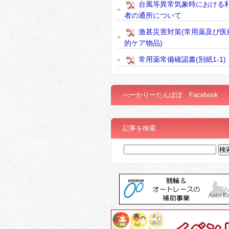
台風等異常気象時における
者の通所について
激甚災害対策(常用薬及び医
的ケア物品)
常用薬常備確認書(別紙1-1)
べーかりーたんぽぽ Facebook
記事を検索