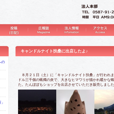
キャンドルナイト扶桑に出店したよ♪
への
８月２１日（土）に「キャンドルナイト扶桑」が行われま
ドル三千個の蝋燭の炎で、大きなヒマワリが描かれ暖かな
た。たんぽぽもショップを出店させていただき販売しまし
所」