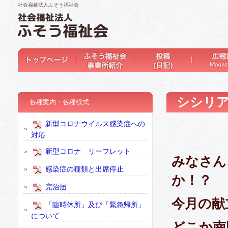
社会福祉法人ふそう福祉会
シシリアン
各種案内・各種様式
新型コロナウイルス感染症への
対応
新型コロナ リーフレット
みなさん
感染症の種類と出席停止
か！？
完治届
今月の献
「臨時休所」及び「緊急帰所」
について
どこか南