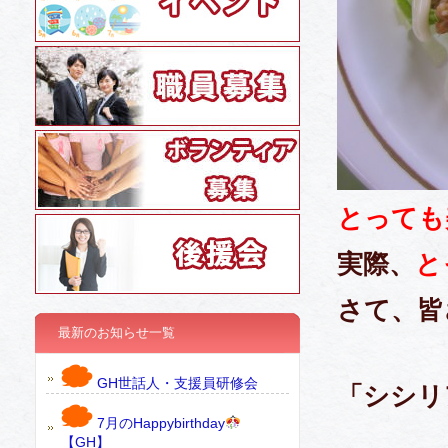
とっても
実際、
と
さて、皆
最新のお知らせ一覧
GH世話人・支援員研修会
「シシリ
7月のHappybirthday
【GH】