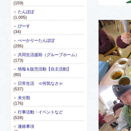
(159)
たんぽぽ
(1,005)
ぴーす
(34)
べーかりーたんぽぽ
(295)
共同生活援助（グループホーム）
(173)
情報＆販売活動【自主活動】
(80)
日常生活 ≪何気なさ≫
(537)
未分類
(176)
行事活動・イベントなど
(528)
連絡事項