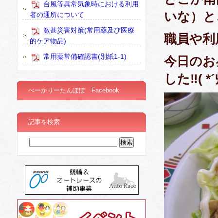
台風等異常気象時における利用
いな）と
者の通所について
激甚災害対策(常用薬及び医療
職員や利
的ケア物品)
常用薬常備確認書(別紙1-1)
今日のお
した‼( *
べーかりーたんぽぽ Facebook
記事を検索