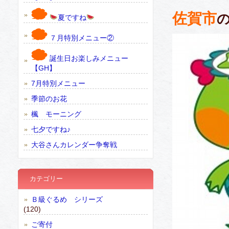
佐賀市
夏ですね
７月特別メニュー②
誕生日お楽しみメニュー
【GH】
7月特別メニュー
季節のお花
楓 モーニング
七夕ですね♪
大谷さんカレンダー争奪戦
カテゴリー
Ｂ級ぐるめ シリーズ
(120)
ご寄付