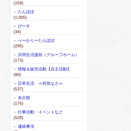
(159)
たんぽぽ
(1,005)
ぴーす
(34)
べーかりーたんぽぽ
(295)
共同生活援助（グループホーム）
(173)
情報＆販売活動【自主活動】
(80)
日常生活 ≪何気なさ≫
(537)
未分類
(176)
行事活動・イベントなど
(528)
連絡事項