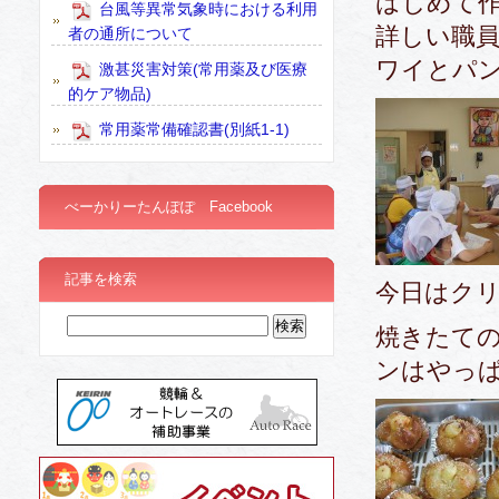
はじめて
台風等異常気象時における利用
詳しい職
者の通所について
ワイとパ
激甚災害対策(常用薬及び医療
的ケア物品)
常用薬常備確認書(別紙1-1)
べーかりーたんぽぽ Facebook
記事を検索
今日はク
焼きたて
ンはやっ