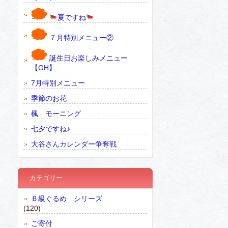
夏ですね
７月特別メニュー②
誕生日お楽しみメニュー
【GH】
7月特別メニュー
季節のお花
楓 モーニング
七夕ですね♪
大谷さんカレンダー争奪戦
カテゴリー
Ｂ級ぐるめ シリーズ
(120)
ご寄付