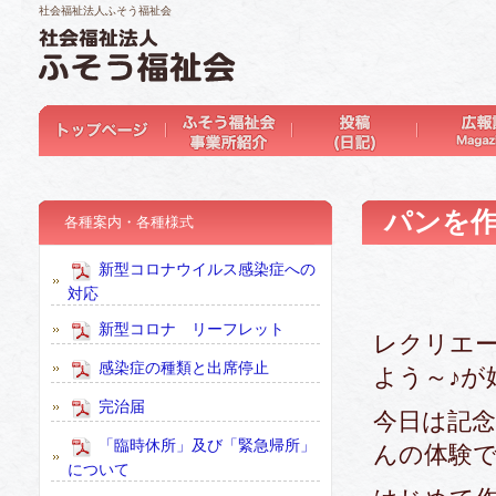
社会福祉法人ふそう福祉会
パンを
各種案内・各種様式
新型コロナウイルス感染症への
対応
新型コロナ リーフレット
レクリエ
感染症の種類と出席停止
よう～♪が
完治届
今日は記
「臨時休所」及び「緊急帰所」
んの体験
について