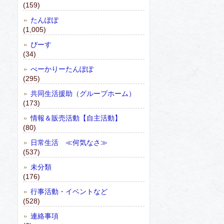
(159)
たんぽぽ
(1,005)
ぴーす
(34)
べーかりーたんぽぽ
(295)
共同生活援助（グループホーム）
(173)
情報＆販売活動【自主活動】
(80)
日常生活 ≪何気なさ≫
(537)
未分類
(176)
行事活動・イベントなど
(528)
連絡事項