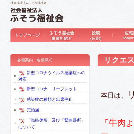
社会福祉法人ふそう福祉会
リクエス
各種案内・各種様式
新型コロナウイルス感染症への
対応
新型コロナ リーフレット
本日は、
感染症の種類と出席停止
完治届
「臨時休所」及び「緊急帰所」
牛肉
「
よ
について