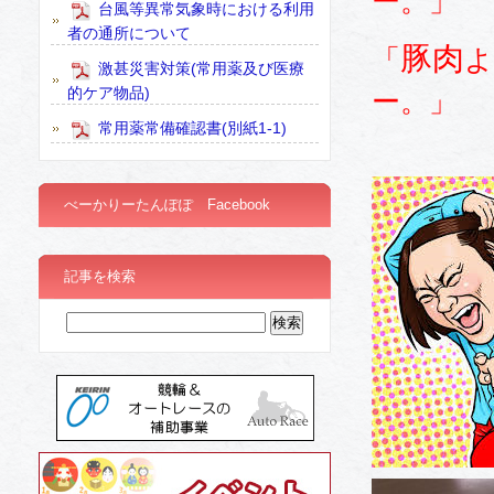
ー。」
台風等異常気象時における利用
者の通所について
豚肉
「
よ
激甚災害対策(常用薬及び医療
的ケア物品)
ー。」
常用薬常備確認書(別紙1-1)
べーかりーたんぽぽ Facebook
記事を検索