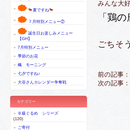
みんな大
夏ですね
「鶏の
７月特別メニュー②
誕生日お楽しみメニュー
【GH】
ごちそ
7月特別メニュー
季節のお花
楓 モーニング
前の記事：
七夕ですね♪
次の記事：
大谷さんカレンダー争奪戦
カテゴリー
Ｂ級ぐるめ シリーズ
(120)
ご寄付