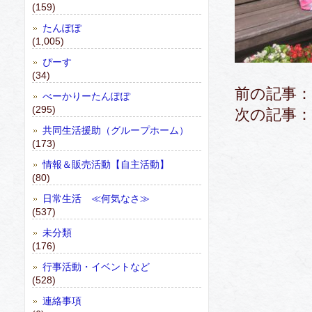
(159)
たんぽぽ
(1,005)
ぴーす
(34)
前の記事：
べーかりーたんぽぽ
(295)
次の記事：
共同生活援助（グループホーム）
(173)
情報＆販売活動【自主活動】
(80)
日常生活 ≪何気なさ≫
(537)
未分類
(176)
行事活動・イベントなど
(528)
連絡事項