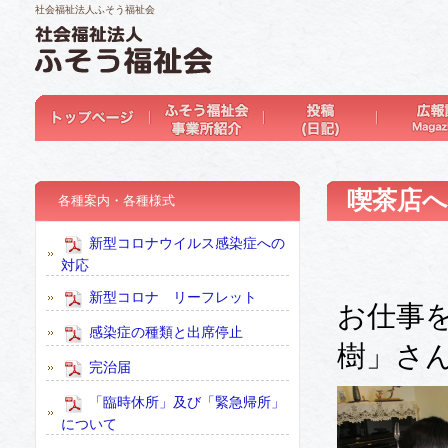
社会福祉法人ふそう福祉会
喫茶店
各種案内・各種様式
新型コロナウイルス感染症への
対応
新型コロナ リーフレット
お仕事
感染症の種類と出席停止
樹」さ
完治届
「臨時休所」及び「緊急帰所」
について