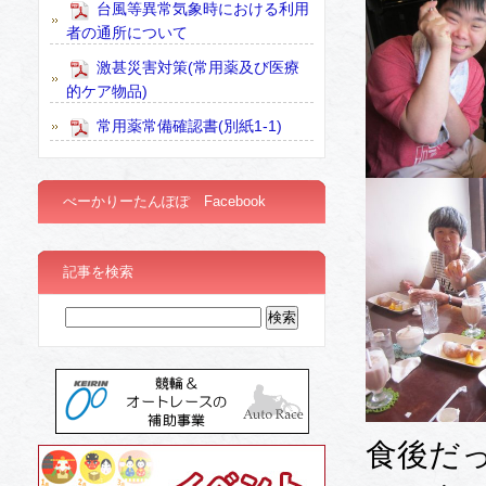
台風等異常気象時における利用
者の通所について
激甚災害対策(常用薬及び医療
的ケア物品)
常用薬常備確認書(別紙1-1)
べーかりーたんぽぽ Facebook
記事を検索
食後だ