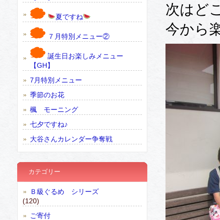
次はど
夏ですね
今から
７月特別メニュー②
誕生日お楽しみメニュー
【GH】
7月特別メニュー
季節のお花
楓 モーニング
七夕ですね♪
大谷さんカレンダー争奪戦
カテゴリー
Ｂ級ぐるめ シリーズ
(120)
ご寄付