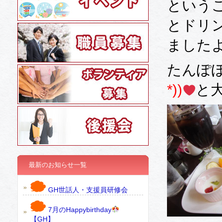
という
とドリ
ました
たんぽ
*))
と
最新のお知らせ一覧
GH世話人・支援員研修会
7月のHappybirthday
【GH】