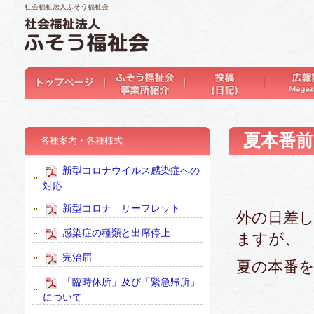
社会福祉法人ふそう福祉会
夏本番前
各種案内・各種様式
新型コロナウイルス感染症への
対応
新型コロナ リーフレット
外の日差
感染症の種類と出席停止
ますが、
完治届
夏の本番
「臨時休所」及び「緊急帰所」
について