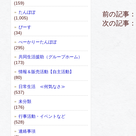
(159)
たんぽぽ
前の記事：
(1,005)
次の記事：
ぴーす
(34)
べーかりーたんぽぽ
(295)
共同生活援助（グループホーム）
(173)
情報＆販売活動【自主活動】
(80)
日常生活 ≪何気なさ≫
(537)
未分類
(176)
行事活動・イベントなど
(528)
連絡事項