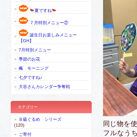
夏ですね
７月特別メニュー②
誕生日お楽しみメニュー
【GH】
7月特別メニュー
季節のお花
楓 モーニング
七夕ですね♪
大谷さんカレンダー争奪戦
カテゴリー
Ｂ級ぐるめ シリーズ
同じ物を
(120)
フルなう
ご寄付