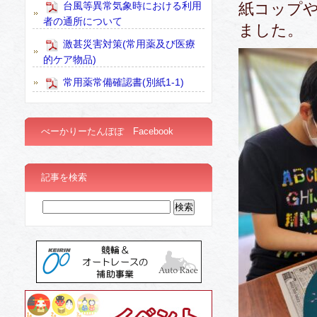
台風等異常気象時における利用
紙コップ
者の通所について
ました。
激甚災害対策(常用薬及び医療
的ケア物品)
常用薬常備確認書(別紙1-1)
べーかりーたんぽぽ Facebook
記事を検索