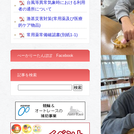
台風等異常気象時における利用
者の通所について
激甚災害対策(常用薬及び医療
的ケア物品)
常用薬常備確認書(別紙1-1)
べーかりーたんぽぽ Facebook
記事を検索