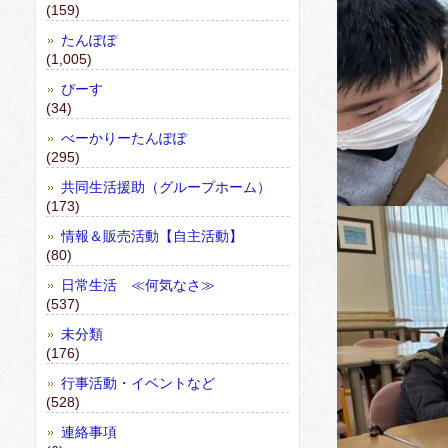
(159)
たんぽぽ
(1,005)
ぴーす
(34)
べーかりーたんぽぽ
(295)
共同生活援助（グループホーム）
(173)
情報＆販売活動【自主活動】
(80)
日常生活 ≪何気なさ≫
(537)
未分類
(176)
行事活動・イベントなど
(528)
連絡事項