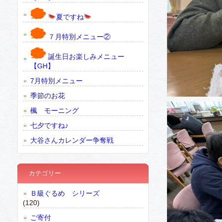
夏ですね
７月特別メニュー②
誕生日お楽しみメニュー
【GH】
7月特別メニュー
季節のお花
楓 モーニング
七夕ですね♪
大谷さんカレンダー争奪戦
カテゴリー
Ｂ級ぐるめ シリーズ
(120)
ご寄付