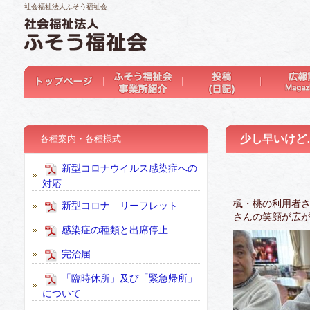
社会福祉法人ふそう福祉会
少し早いけど
各種案内・各種様式
新型コロナウイルス感染症への
対応
楓・桃の利用者
新型コロナ リーフレット
さんの笑顔が広
感染症の種類と出席停止
完治届
「臨時休所」及び「緊急帰所」
について