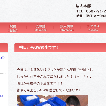
明日からGW後半です！
への
今日は、３連休明けでしたが皆さん笑顔で登所され
しっかり仕事をされて帰られました！（＾＿＾）v
明日から後半の３連休です！！
皆さんも楽しいGWを過ごしてくださいネ♪
所」