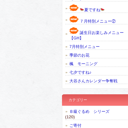
夏ですね
７月特別メニュー②
誕生日お楽しみメニュー
【GH】
7月特別メニュー
季節のお花
楓 モーニング
七夕ですね♪
大谷さんカレンダー争奪戦
カテゴリー
Ｂ級ぐるめ シリーズ
(120)
ご寄付