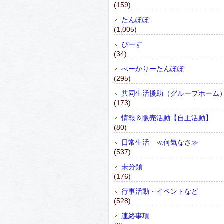
(159)
たんぽぽ
(1,005)
ぴーす
(34)
べーかりーたんぽぽ
(295)
共同生活援助（グループホーム
(173)
情報＆販売活動【自主活動】
(80)
日常生活 ≪何気なさ≫
(537)
未分類
(176)
行事活動・イベントなど
(528)
連絡事項