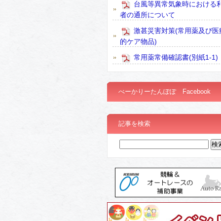
台風等異常気象時における
者の通所について
激甚災害対策(常用薬及び医
的ケア物品)
常用薬常備確認書(別紙1-1)
べーかりーたんぽぽ Facebook
記事を検索