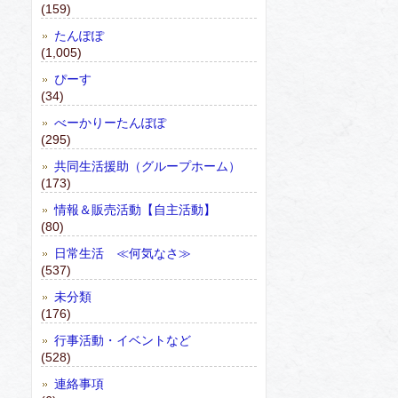
(159)
たんぽぽ
(1,005)
ぴーす
(34)
べーかりーたんぽぽ
(295)
共同生活援助（グループホーム）
(173)
情報＆販売活動【自主活動】
(80)
日常生活 ≪何気なさ≫
(537)
未分類
(176)
行事活動・イベントなど
(528)
連絡事項