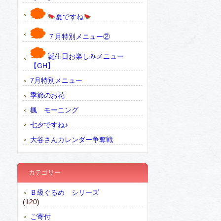
夏ですね
７月特別メニュー②
誕生日お楽しみメニュー
【GH】
7月特別メニュー
季節のお花
楓 モーニング
七夕ですね♪
大谷さんカレンダー争奪戦
カテゴリー
Ｂ級ぐるめ シリーズ
(120)
ご寄付