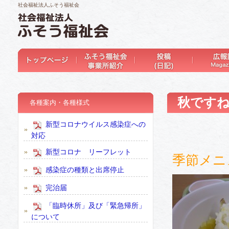
社会福祉法人ふそう福祉会
秋ですね～
各種案内・各種様式
新型コロナウイルス感染症への
対応
新型コロナ リーフレット
季節メニ
感染症の種類と出席停止
完治届
「臨時休所」及び「緊急帰所」
について