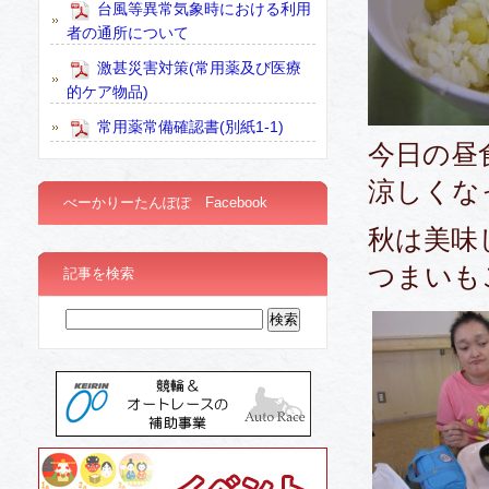
台風等異常気象時における利用
者の通所について
激甚災害対策(常用薬及び医療
的ケア物品)
常用薬常備確認書(別紙1-1)
今日の昼
涼しくな
べーかりーたんぽぽ Facebook
秋は美味
つまいも
記事を検索