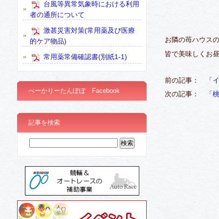
台風等異常気象時における利用
者の通所について
激甚災害対策(常用薬及び医療
お隣の苺ハウスの
的ケア物品)
皆で美味しくお
常用薬常備確認書(別紙1-1)
前の記事： 「
イ
べーかりーたんぽぽ Facebook
次の記事： 「
記事を検索