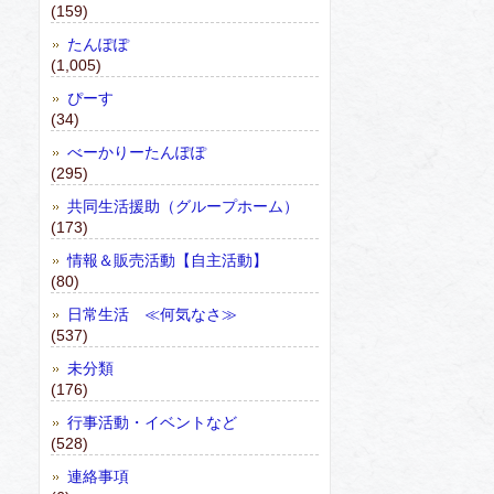
(159)
たんぽぽ
(1,005)
ぴーす
(34)
べーかりーたんぽぽ
(295)
共同生活援助（グループホーム）
(173)
情報＆販売活動【自主活動】
(80)
日常生活 ≪何気なさ≫
(537)
未分類
(176)
行事活動・イベントなど
(528)
連絡事項