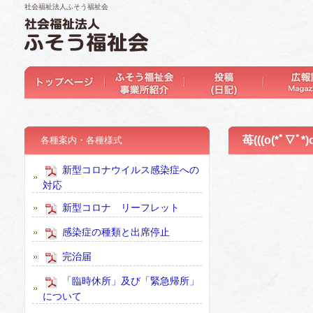
社会福祉法人ふそう福祉会
苺(((o(*ﾟ▽ﾟ*)o
各種案内・各種様式
新型コロナウイルス感染症への
対応
新型コロナ リーフレット
感染症の種類と出席停止
完治届
「臨時休所」及び「緊急帰所」
について