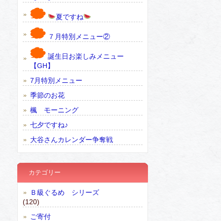
夏ですね
７月特別メニュー②
誕生日お楽しみメニュー
【GH】
7月特別メニュー
季節のお花
楓 モーニング
七夕ですね♪
大谷さんカレンダー争奪戦
カテゴリー
Ｂ級ぐるめ シリーズ
(120)
ご寄付