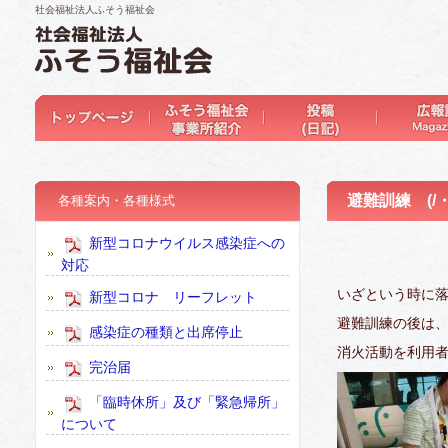
社会福祉法人ふそう福祉会
避難訓練 (/・
各種案内・各種様式
新型コロナウイルス感染症への
対応
いざという時に
新型コロナ リーフレット
避難訓練の後は
感染症の種類と出席停止
消火活動を利用
完治届
「臨時休所」及び「緊急帰所」
について