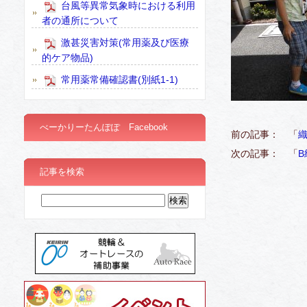
台風等異常気象時における利用
者の通所について
激甚災害対策(常用薬及び医療
的ケア物品)
常用薬常備確認書(別紙1-1)
べーかりーたんぽぽ Facebook
前の記事： 「
織
次の記事： 「
記事を検索