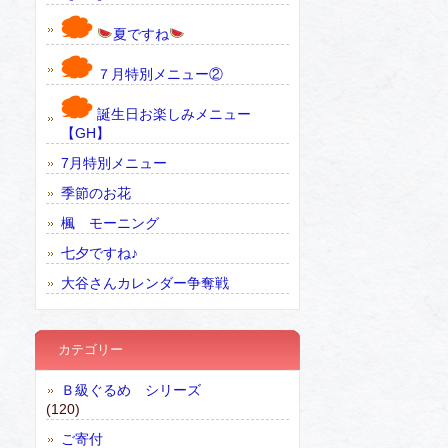
夏ですね
７月特別メニュー②
誕生日お楽しみメニュー
【GH】
7月特別メニュー
季節のお花
楓 モーニング
七夕ですね♪
大谷さんカレンダー争奪戦
カテゴリー
Ｂ級ぐるめ シリーズ
(120)
ご寄付