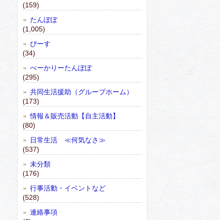
(159)
たんぽぽ
(1,005)
ぴーす
(34)
べーかりーたんぽぽ
(295)
共同生活援助（グループホーム）
(173)
情報＆販売活動【自主活動】
(80)
日常生活 ≪何気なさ≫
(537)
未分類
(176)
行事活動・イベントなど
(528)
連絡事項