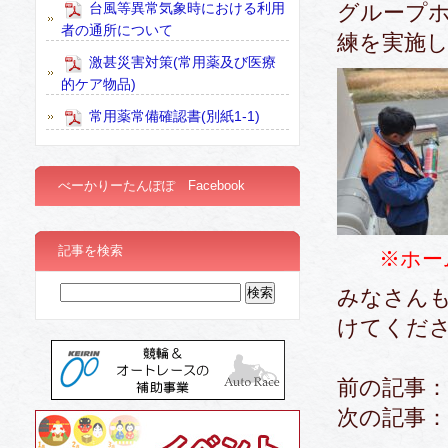
台風等異常気象時における利用
グループ
者の通所について
練を実施
激甚災害対策(常用薬及び医療
的ケア物品)
常用薬常備確認書(別紙1-1)
べーかりーたんぽぽ Facebook
記事を検索
※ホー
みなさん
けてくだ
前の記事：
次の記事：