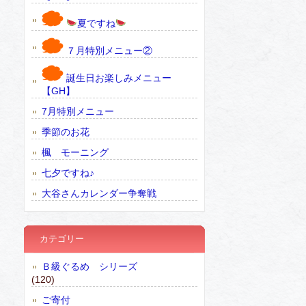
夏ですね
７月特別メニュー②
誕生日お楽しみメニュー
【GH】
7月特別メニュー
季節のお花
楓 モーニング
七夕ですね♪
大谷さんカレンダー争奪戦
カテゴリー
Ｂ級ぐるめ シリーズ
(120)
ご寄付