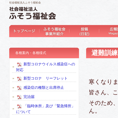
社会福祉法人ふそう福祉会
避難訓練
各種案内・各種様式
新型コロナウイルス感染症への
対応
新型コロナ リーフレット
寒くなりま
感染症の種類と出席停止
皆さん、
完治届
そのため
「臨時休所」及び「緊急帰所」
ん。
について