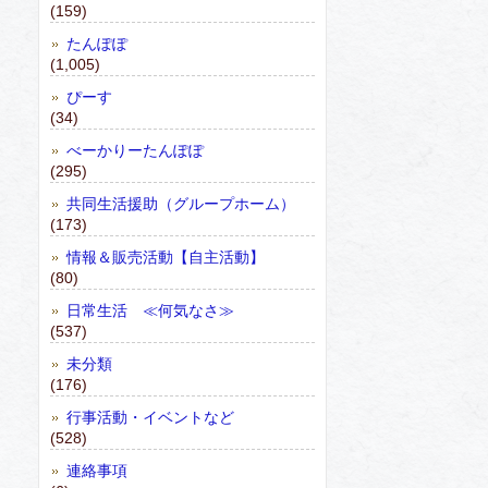
(159)
たんぽぽ
(1,005)
ぴーす
(34)
べーかりーたんぽぽ
(295)
共同生活援助（グループホーム）
(173)
情報＆販売活動【自主活動】
(80)
日常生活 ≪何気なさ≫
(537)
未分類
(176)
行事活動・イベントなど
(528)
連絡事項