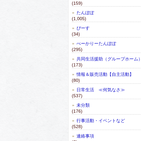
(159)
たんぽぽ
(1,005)
ぴーす
(34)
べーかりーたんぽぽ
(295)
共同生活援助（グループホーム
(173)
情報＆販売活動【自主活動】
(80)
日常生活 ≪何気なさ≫
(537)
未分類
(176)
行事活動・イベントなど
(528)
連絡事項