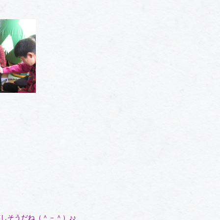
しそうだね（＾－＾）♪♪