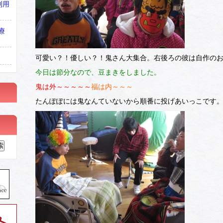
利用
療
可愛い？！優しい？！鬼さん大集合。右後ろの彼は自作のお
今日は節分なので、豆まきをしました。
鬼は外～～～～～
福は内～～～
たんぽぽには鬼なんていないから順番に投げあいっこです