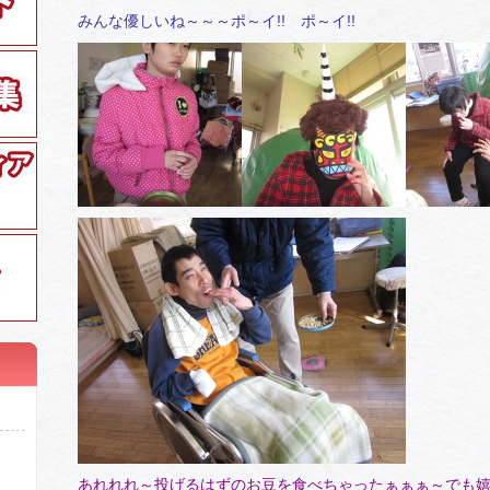
みんな優しいね～～～ポ～イ!! ポ～イ!!
あれれれ～投げるはずのお豆を食べちゃったぁぁぁ～でも嬉