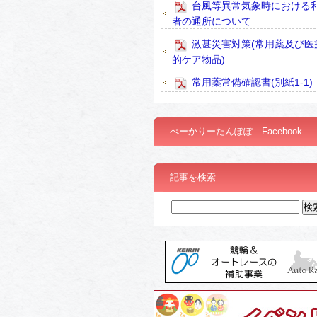
台風等異常気象時における
者の通所について
激甚災害対策(常用薬及び医
的ケア物品)
常用薬常備確認書(別紙1-1)
べーかりーたんぽぽ Facebook
記事を検索