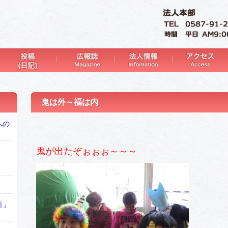
鬼は外～福は内
への
鬼が出たぞぉぉぉ～～～
所」