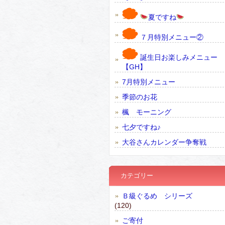
夏ですね
７月特別メニュー②
誕生日お楽しみメニュー
【GH】
7月特別メニュー
季節のお花
楓 モーニング
七夕ですね♪
大谷さんカレンダー争奪戦
カテゴリー
Ｂ級ぐるめ シリーズ
(120)
ご寄付