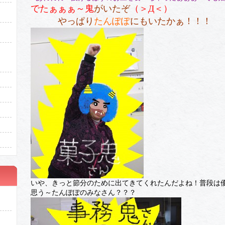
でたぁぁぁ～
鬼
がいたぞ
（＞Д＜）
やっぱり
たんぽぽ
にもいたかぁ！！！
いや、きっと節分のために出てきてくれたんだよね！普段は
思う～たんぽぽのみなさん？？？