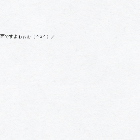
面ですよぉぉぉ（＾о＾）／
。