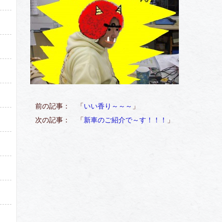
）
前の記事： 「
いい香り～～～
」
次の記事： 「
新車のご紹介で～す！！！
」