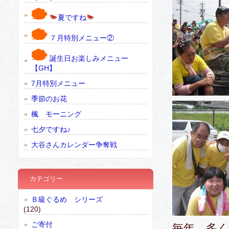
夏ですね
７月特別メニュー②
誕生日お楽しみメニュー
【GH】
7月特別メニュー
季節のお花
楓 モーニング
七夕ですね♪
大谷さんカレンダー争奪戦
カテゴリー
Ｂ級ぐるめ シリーズ
(120)
ご寄付
毎年、多