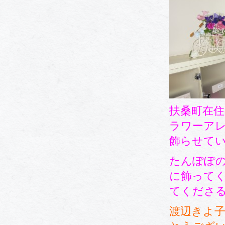
扶桑町在
ラワーア
飾らせて
たんぽぽの
に飾って
てくださ
渡辺きよ