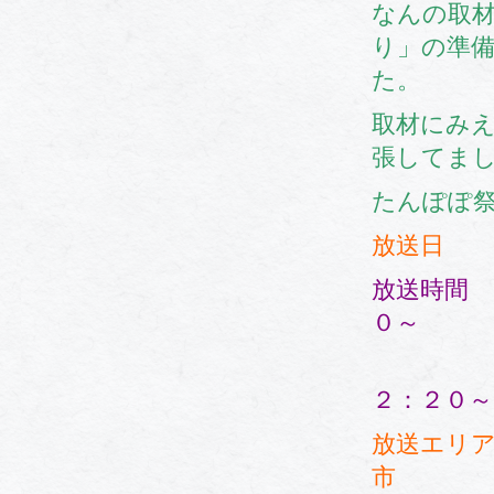
なんの取
り」の準
た。
取材にみ
張してまし
たんぽぽ
放送日 
放送時
０～ １
１８
２：２
放送エリ
市