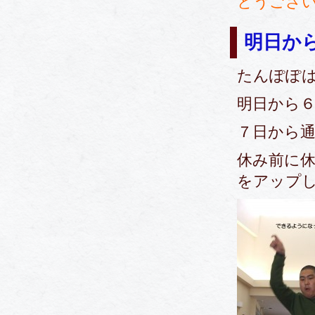
とうござ
明日か
たんぽぽ
明日から
７日から
休み前に
をアップし