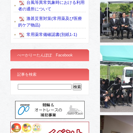
台風等異常気象時における利用
者の通所について
激甚災害対策(常用薬及び医療
的ケア物品)
常用薬常備確認書(別紙1-1)
べーかりーたんぽぽ Facebook
記事を検索