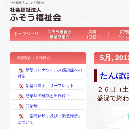
社会福祉法人ふそう福祉会
5月, 20
各種案内・各種様式
新型コロナウイルス感染症への
たんぽ
対応
新型コロナ リーフレット
２６日（
感染症の種類と出席停止
盛況で終
完治届
「臨時休所」及び「緊急帰所」
について