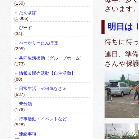
(159)
ざいます
たんぽぽ
(1,005)
明日は
ぴーす
(34)
待ちに待
べーかりーたんぽぽ
(295)
連日、準
共同生活援助（グループホーム）
さんや保
(173)
情報＆販売活動【自主活動】
(80)
日常生活 ≪何気なさ≫
(537)
未分類
(176)
行事活動・イベントなど
(528)
連絡事項