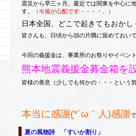
震災から早三ヶ月。最近では関東を中心に
す。
（今後が心配です・・・・。）
日本全国、どこで起きてもおかし
皆さんも、日頃から頭の片隅に留めておい
今回の義援金は、事業所のお祭りやイベン
熊本地震義援金募金箱を
皆様の善意（少しでも何かの・・・という
本当に感謝(*´ω｀人)感謝
夏の風物詩 「すいか割り」