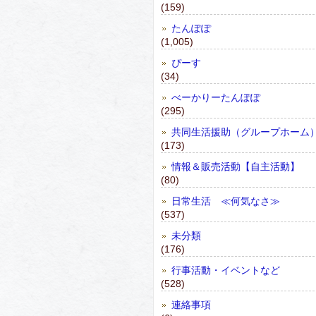
(159)
たんぽぽ
(1,005)
ぴーす
(34)
べーかりーたんぽぽ
(295)
共同生活援助（グループホーム
(173)
情報＆販売活動【自主活動】
(80)
日常生活 ≪何気なさ≫
(537)
未分類
(176)
行事活動・イベントなど
(528)
連絡事項