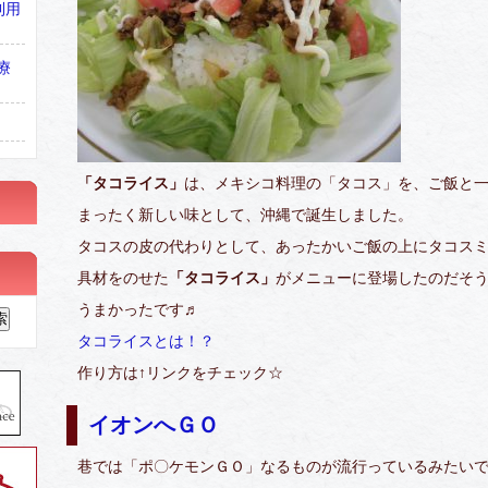
利用
療
「タコライス」
は、メキシコ料理の「タコス」を、ご飯と
まったく新しい味として、沖縄で誕生しました。
タコスの皮の代わりとして、あったかいご飯の上にタコス
具材をのせた
「タコライス」
がメニューに登場したのだそ
うまかったです♬
タコライスとは！？
作り方は↑リンクをチェック☆
イオンへＧＯ
巷では「ポ〇ケモンＧＯ」なるものが流行っているみたい