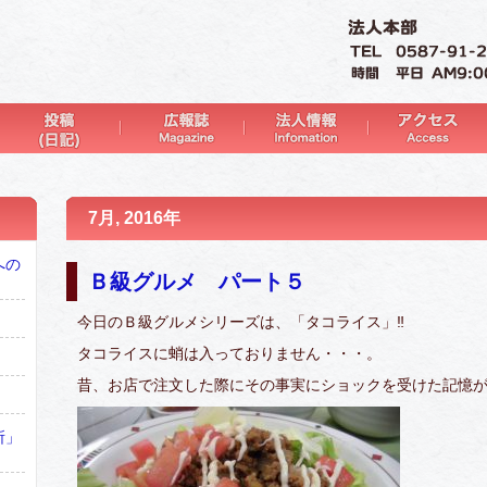
7月, 2016年
への
Ｂ級グルメ パート５
今日のＢ級グルメシリーズは、「タコライス」‼
タコライスに蛸は入っておりません・・・。
昔、お店で注文した際にその事実にショックを受けた記憶
所」