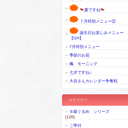
夏ですね
７月特別メニュー②
誕生日お楽しみメニュー
【GH】
7月特別メニュー
季節のお花
楓 モーニング
七夕ですね♪
大谷さんカレンダー争奪戦
カテゴリー
Ｂ級ぐるめ シリーズ
(120)
ご寄付