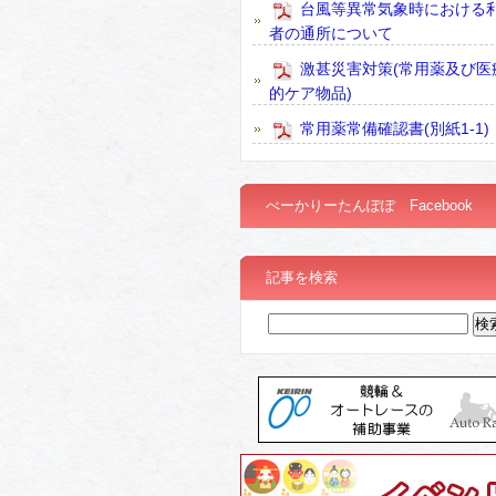
台風等異常気象時における
者の通所について
激甚災害対策(常用薬及び医
的ケア物品)
常用薬常備確認書(別紙1-1)
べーかりーたんぽぽ Facebook
記事を検索