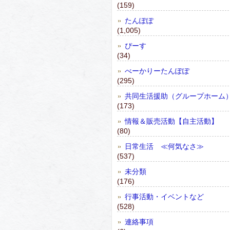
(159)
たんぽぽ
(1,005)
ぴーす
(34)
べーかりーたんぽぽ
(295)
共同生活援助（グループホーム
(173)
情報＆販売活動【自主活動】
(80)
日常生活 ≪何気なさ≫
(537)
未分類
(176)
行事活動・イベントなど
(528)
連絡事項