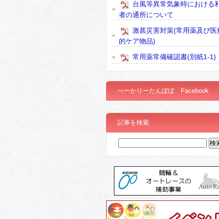
台風等異常気象時における
者の通所について
激甚災害対策(常用薬及び医
的ケア物品)
常用薬常備確認書(別紙1-1)
べーかりーたんぽぽ Facebook
記事を検索