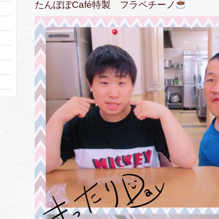
たんぽぽCafé特製 フラペチーノ