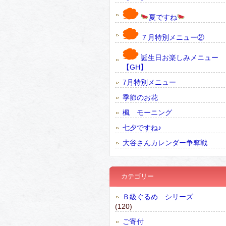
夏ですね
７月特別メニュー②
誕生日お楽しみメニュー
【GH】
7月特別メニュー
季節のお花
楓 モーニング
七夕ですね♪
大谷さんカレンダー争奪戦
カテゴリー
Ｂ級ぐるめ シリーズ
(120)
ご寄付