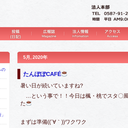
5月, 2020年
への
たんぽぽCAFÉ
暑い日が続いていますね?
…という事で！！今日は楓・桃でスタ〇風
た
所」
まずは準備((´∀｀))ワクワク