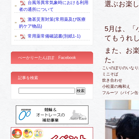
台風等異常気象時における利用
選ぶお楽
者の通所について
激甚災害対策(常用薬及び医療
的ケア物品)
5月は、「
常用薬常備確認書(別紙1-1)
てもうれ
また、お
べーかりーたんぽぽ Facebook
た。
こいのぼりのいなり
ミニそば
記事を検索
炊き合わせ
小松菜の梅和え
フルーツ（パイン缶