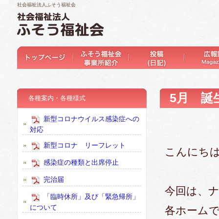
社会福祉法人ふそう福祉会
5月 誕
各種案内・各種様式
新型コロナウイルス感染症への
対応
新型コロナ リーフレット
こんにち
感染症の種類と出席停止
完治届
今回は、
「臨時休所」及び「緊急帰所」
について
各ホーム