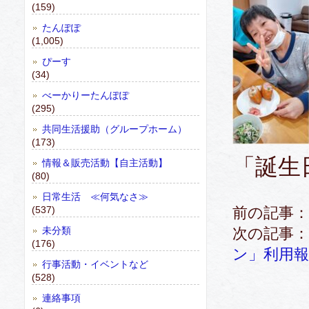
(159)
たんぽぽ
(1,005)
ぴーす
(34)
べーかりーたんぽぽ
(295)
共同生活援助（グループホーム）
(173)
「誕生
情報＆販売活動【自主活動】
(80)
日常生活 ≪何気なさ≫
(537)
前の記事：
未分類
次の記事：
(176)
ン」利用報
行事活動・イベントなど
(528)
連絡事項