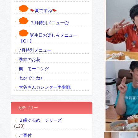
夏ですね
７月特別メニュー②
誕生日お楽しみメニュー
【GH】
7月特別メニュー
季節のお花
楓 モーニング
七夕ですね♪
大谷さんカレンダー争奪戦
カテゴリー
Ｂ級ぐるめ シリーズ
(120)
ご寄付