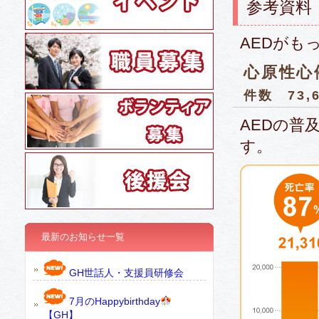
参考資料
AEDがも
心原性心
件数 73,
AEDの普
す。
最新のお知らせ一覧
GH世話人・支援員研修会
7月のHappybirthday
【GH】