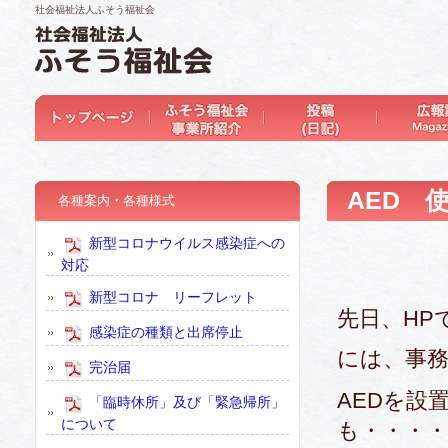
社会福祉法人ふそう福祉会
AED 
各種案内・各種様式
新型コロナウイルス感染症への
対応
新型コロナ リーフレット
先日、HP
感染症の種類と出席停止
には、事
完治届
AEDを設
「臨時休所」及び「緊急帰所」
について
も・・・・