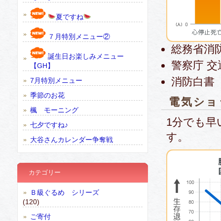
夏ですね
７月特別メニュー②
総務省消
誕生日お楽しみメニュー
警察庁 
【GH】
消防白書
7月特別メニュー
季節のお花
電気ショ
楓 モーニング
1分でも早
七夕ですね♪
す。
大谷さんカレンダー争奪戦
カテゴリー
Ｂ級ぐるめ シリーズ
(120)
ご寄付