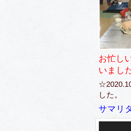
お忙し
いまし
☆2020
した。
サマリタ
動
画