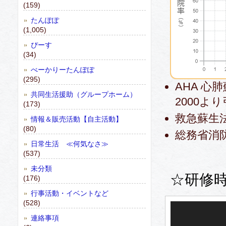
(159)
たんぽぽ
(1,005)
ぴーす
(34)
べーかりーたんぽぽ
(295)
AHA 
共同生活援助（グループホーム）
2000よ
(173)
救急蘇生
情報＆販売活動【自主活動】
(80)
総務省消防
日常生活 ≪何気なさ≫
(537)
未分類
☆研修
(176)
行事活動・イベントなど
(528)
動
画
連絡事項