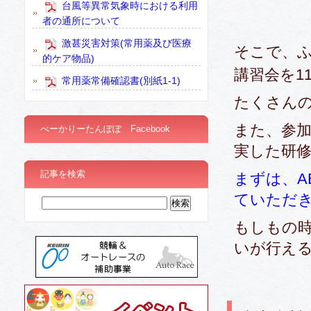
台風等異常気象時における利用
者の通所について
激甚災害対策(常用薬及び医療
そこで、
的ケア物品)
講習会を1
常用薬常備確認書(別紙1-1)
たくさん
また、参
べーかりーたんぽぽ Facebook
実した研
記事を検索
まずは、A
ていただ
もしもの時
いが行え