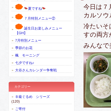
今日は７
夏ですね
カルソウ
７月特別メニュー②
冷たいそ
誕生日お楽しみメニュー
【GH】
すの両方
7月特別メニュー
みんなで
季節のお花
楓 モーニング
七夕ですね♪
大谷さんカレンダー争奪戦
カテゴリー
Ｂ級ぐるめ シリーズ
(120)
ご寄付