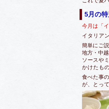
これで夏
5月の
今月は「
イタリア
簡単にご
地方・中
ソースや
かけたも
食べた事
が、とっ