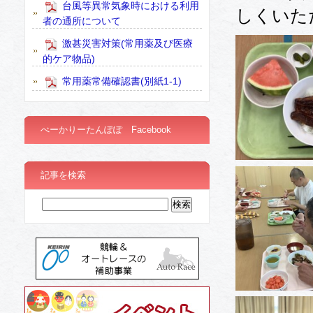
台風等異常気象時における利用
しくいた
者の通所について
激甚災害対策(常用薬及び医療
的ケア物品)
常用薬常備確認書(別紙1-1)
べーかりーたんぽぽ Facebook
記事を検索