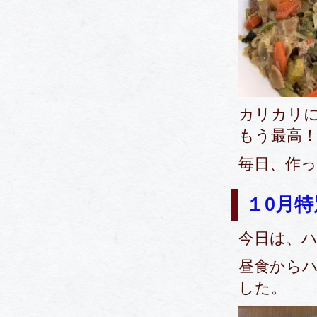
カリカリ
もう最高
毎日、作
１0月
今日は、ハロ
昼食から
した。