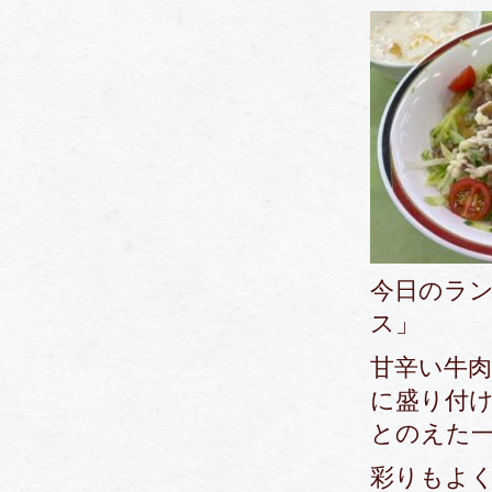
今日のラ
ス」
甘辛い牛
に盛り付
とのえた
彩りもよ