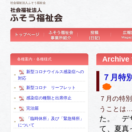
社会福祉法人ふそう福祉会
Archiv
各種案内・各種様式
新型コロナウイルス感染症への
７月特
対応
新型コロナ リーフレット
７月の特
感染症の種類と出席停止
うことは
完治届
た。 デ
「臨時休所」及び「緊急帰所」
について
て、夏真