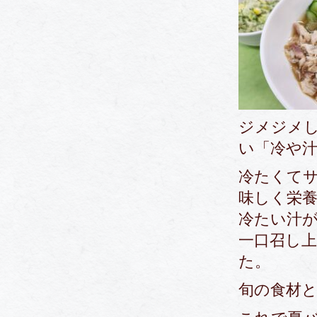
ジメジメ
い「冷や
冷たくて
味しく栄
冷たい汁
一口召し
た。
旬の食材