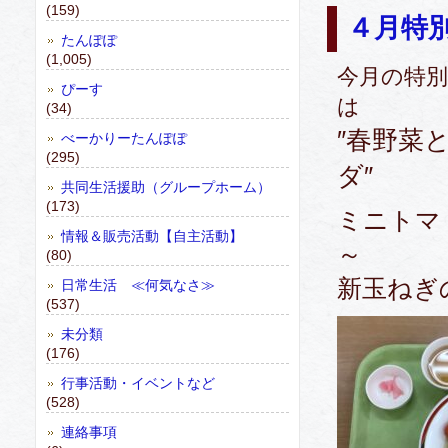
(159)
４月特
たんぽぽ
(1,005)
今月の特
ぴーす
(34)
″春野菜
べーかりーたんぽぽ
(295)
ダ″
共同生活援助（グループホーム）
(173)
ミニトマ
情報＆販売活動【自主活動】
(80)
新玉ねぎ
日常生活 ≪何気なさ≫
(537)
未分類
(176)
行事活動・イベントなど
(528)
連絡事項